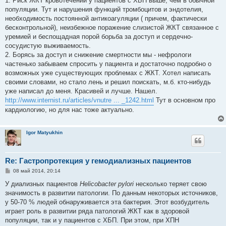
1. Риск ЖКТ кровотечений у пациентов с ХБП выше, чем в обычной
щ
е
популяции. Тут и нарушения функций тромбоцитов и эндотелия,
н
необходимость постоянной антикоагуляции ( причем, фактически
и
е
бесконтрольной), неизбежное поражение слизистой ЖКТ связанное с
уремией и беспощадная порой борьба за доступ и сердечно-
сосудистую выживаемость.
2. Борясь за доступ и снижение смертности мы - нефрологи
частенько забываем спросить у пациента и достаточно подробно о
возможных уже существующих проблемах с ЖКТ. Хотел написать
своими словами, но стало лень и решил поискать, м.б. кто-нибудь
уже написал до меня. Красивей и лучше. Нашел.
http://www.internist.ru/articles/vnutre ... _1242.html
Тут в основном про
кардиологию, но для нас тоже актуально.
Igor Matyukhin
Re: Гастропротекция у гемодиализных пациентов
С
08 май 2014, 20:14
о
о
У диализных пациентов
Helicobacter pylori
несколько теряет свою
б
значимость в развитии патологии. По данным некоторых источников,
щ
е
у 50-70 % людей обнаруживается эта бактерия. Этот возбудитель
н
играет роль в развитии ряда патологий ЖКТ как в здоровой
и
е
популяции, так и у пациентов с ХБП. При этом, при ХПН