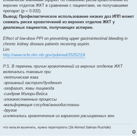
верхних отделов ЖКТ в сравнении с пациентами, не получавшими
препарат (p = 0.032).
Вывод: Профилактическое использование низких доз ИПП может
снижать риски кровотечений из верхних отделов ЖКТ у
диализных пациентов, получающих аспирин.
Effect of low-dose PPI on preventing upper gastrointestinal bleeding in
chronic kidney disease patients receiving aspirin.
Lim
http://www.ncbi.nlm.nih.gov/pubmed/25252119
P.S. В перечень причин кровотечений из верхних отделов ЖКТ
включались таковые при:
-пептическая язва
-эрозивный гастрит/дуоденит
-эзофагит, язвы пищевода
-синдром Мэлори-Вейса
-злокачественные процессы
-мальформация сосудов/ангиодисплазии
-другое
исключались кровотечения из варикозно расширенных вен.
что нельзя вылечить, нужно перетерпеть (Sir Ahmed Salman Rushdie)