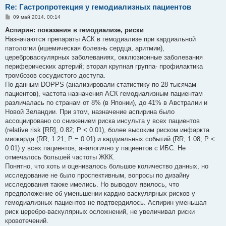
Re: Гастропротекция у гемодиализных пациентов
С
09 май 2014, 00:14
о
о
Аспирин: показания в гемодиализе, риски
б
Назначаются препараты АСК в гемодиализе при кардиальной
щ
е
патологии (ишемическая болезнь сердца, аритмии),
н
цереброваскулярных заболеваниях, окклюзионные заболевания
и
е
периферических артерий; вторая крупная группа- профилактика
тромбозов сосудистого доступа.
По данным DOPPS (анализировали статистику по 28 тысячам
пациентов), частота назначения АСК гемодиализным пациентам
различалась по странам от 8% (в Японии), до 41% в Австралии и
Новой Зеландии. При этом, назначение аспирина было
ассоциировано со снижением риска инсульта у всех пациентов
(relative risk [RR], 0.82; P < 0.01), более высоким риском инфаркта
миокарда (RR, 1.21; P = 0.01) и кардиальных событий (RR, 1.08; P <
0.01) у всех пациентов, аналогично у пациентов с ИБС. Не
отмечалось большей частоты ЖКК.
Понятно, что хоть и оценивалось большое количество данных, но
исследование не было проспективным, вопросы по дизайну
исследования также имелись. Но выводом явилось, что
предположение об уменьшении кардио-васкулярных рисков у
гемодиализных пациентов не подтвердилось. Аспирин уменьшал
риск церебро-васкулярных осложнений, не увеличивал риски
кровотечений.