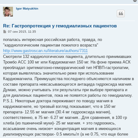
Igor Matyukhin
Re: Гастропротекция у гемодиализных пациентов
С
07 сен 2015, 11:35
о
о
попалась интересная российская работа, правда, по
б
"кардиологическим пациентам пожилого возраста"
щ
е
http://www.gastroscan.ru/literature/authors/7311
н
Смотрели 132 кардиологических пациента, длительно принимавших
и
е
Тромбо АСС 100 мг или Кардиомагнил 150 мг. На фоне приема АСК
пре­обладал эритематозно-геморрагический тип НПВП-гастропатии,
которая выявлялась значительно реже при использовании
Кардиомагнила. Преимущества последнего объясняются наличием в
составе препарата невсасывающегося антацида гидроксида магния.
Думаю, можно учитывать эти результаты при выборе препарата и
для диализных пациентов, пока не появятся работы по гемодиализу.
P.S.1. Некоторые доктора переживают по поводу магния в
кардиомагниле, но трезвый взгляд показывает, что в 150 мг
препарата- 12.55 мг магния (30.4 мг гидрооксида магния),
соответственно, в 75 мг- 6.27 мг магния...Для сравнения, в 100 гр
хлеба (из пшеничной муки)- 25 мг магния. + это гидроокись,
всасывание очень низкое+ концентрация магния в имеющихся
диализирующих растворах- 0.5 ммоль/л (а не 0.75, что еще более