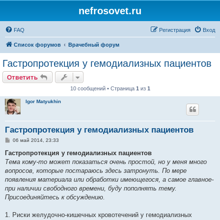
nefrosovet.ru
FAQ
Регистрация
Вход
Список форумов
Врачебный форум
Гастропротекция у гемодиализных пациентов
Ответить
10 сообщений • Страница
1
из
1
Igor Matyukhin
Гастропротекция у гемодиализных пациентов
С
06 май 2014, 23:33
о
о
Гастропротекция у гемодиализных пациентов
б
Тема кому-то может показаться очень простой, но у меня много
щ
е
вопросов, которые постараюсь здесь затронуть. По мере
н
появления материала или обработки имеющегося, а самое главное-
и
е
при наличии свободного времени, буду пополнять тему.
Присоединяйтесь к обсуждению.
1. Риски желудочно-кишечных кровотечений у гемодиализных