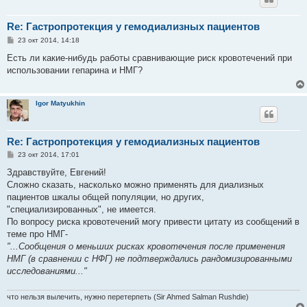
Re: Гастропротекция у гемодиализных пациентов
С
23 окт 2014, 14:18
о
о
Есть ли какие-нибудь работы сравнивающие риск кровотечений при
б
использовании гепарина и НМГ?
щ
е
н
и
Igor Matyukhin
е
Re: Гастропротекция у гемодиализных пациентов
С
23 окт 2014, 17:01
о
о
Здравствуйте, Евгений!
б
Сложно сказать, насколько можно применять для диализных
щ
е
пациентов шкалы общей популяции, но других,
н
"специализированных", не имеется.
и
е
По вопросу риска кровотечений могу привести цитату из сообщений в
теме про НМГ-
"...Сообщения о меньших рисках кровотечения после применения
НМГ (в сравнении с НФГ) не подтверждались рандомизированными
исследованиями..."
что нельзя вылечить, нужно перетерпеть (Sir Ahmed Salman Rushdie)