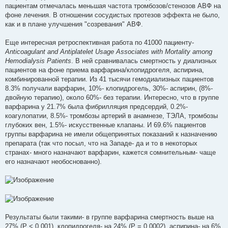
пациентам отмечалась меньшая частота тромбозов/стенозов АВФ на
фоне лечения. В отношении сосудистых протезов эффекта не было,
как и в плане улучшения "созревания" АВФ.
Еще интересная ретроспективная работа по 41000 пациенту-
Anticoagulant and Antiplatelet Usage Associates with Mortality among
Hemodialysis Patients
. В ней сравнивалась смертность у диализных
пациентов на фоне приема варфарина/клопидрогеля, аспирина,
комбинированной терапии. Из 41 тысячи гемодиализных пациентов
8.3% получали варфарин, 10%- клопидрогель, 30%- аспирин, (8%-
двойную терапию), около 60%- без терапии. Интересно, что в группе
варфарина у 21.7% была фибрилляция предсердий, 0.2%-
коагулопатии, 8.5%- тромбозы артерий в анамнезе, ТЭЛА, тромбозы
глубоких вен, 1.5%- искусственные клапаны. И 69.6% пациентов
группы варфарина не имели общепринятых показаний к назначению
препарата (так что посыл, что на Западе- да и то в некоторых
странах- много назначают варфарин, кажется сомнительным- чаще
его назначают необоснованно).
Результаты были такими- в группе варфарина смертность выше на
27% (P < 0.001), клопидрогеля- на 24% (P = 0.0002), аспирина- на 6%