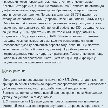
присоединяются новые факторы- часть из них отметил выше
Евгений. Это уремия, снижение моторики ЖКТ, отложения амилоида,
дефицит питания, нарушение кровообращения, гипергастриемия,
хроническое воспаление. По разным данным, 25-75% пациентов
страдают от патологии ЖКТ (эррозии, язвенная болезнь, ЖКК и т.д.).
Helicobacter pylori
выявляется существенно реже у гемодиализных
пациентов- по данным одной японской работы по 539 гемодиализным
пациентам- у 27%, при этом у пациентов с ХБП в додиализных
стадиях- у 56%, у здоровых- до 69%. Именно с началом лечения
гемодиализом связывается уменьшение распространенности
Helicobacter pylori
(у пациентов первого года лечения ПГД частота
выявляемости была ближе к здоровым). Подобные результаты
подтверждались многими другими работами. Также отмечается еще
более низкая распространенность (чем на ГД и ПД) инфекции у
пациентов после трансплантации почки.
Мало данных по ассоциации с причиной ХБП. Имеются данные, что
при хроническом гломерулонефрите распространенность
Helicobacter
pylori
значимо ниже, чем при диабетической нефропатии.
Возможные причины более низкой распространенности
Helicobacter
pylori
у пациентов на гемодиализе-
1. У пациентов на ГД выше уровни провоспалительных цитокинов
(интерлейкины, фактор некроза опухоли)- эти процессы протекают и