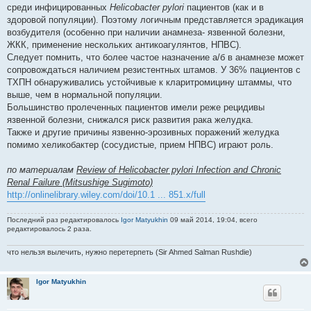
среди инфицированных
Helicobacter pylori
пациентов (как и в
здоровой популяции). Поэтому логичным представляется эрадикация
возбудителя (особенно при наличии анамнеза- язвенной болезни,
ЖКК, применение нескольких антикоагулянтов, НПВС).
Следует помнить, что более частое назначение а/б в анамнезе может
сопровождаться наличием резистентных штамов. У 36% пациентов с
ТХПН обнаруживались устойчивые к кларитромицину штаммы, что
выше, чем в нормальной популяции.
Большинство пролеченных пациентов имели реже рецидивы
язвенной болезни, снижался риск развития рака желудка.
Также и другие причины язвенно-эрозивных поражений желудка
помимо хеликобактер (сосудистые, прием НПВС) играют роль.
по материалам
Review of Helicobacter pylori Infection and Chronic
Renal Failure (Mitsushige Sugimoto)
http://onlinelibrary.wiley.com/doi/10.1 ... 851.x/full
Последний раз редактировалось
Igor Matyukhin
09 май 2014, 19:04, всего
редактировалось 2 раза.
что нельзя вылечить, нужно перетерпеть (Sir Ahmed Salman Rushdie)
Igor Matyukhin