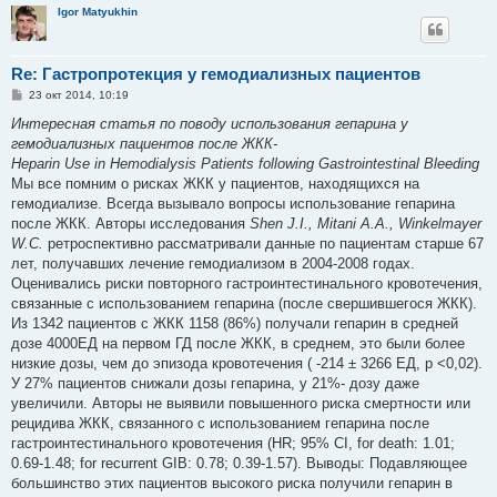
Igor Matyukhin
Re: Гастропротекция у гемодиализных пациентов
С
23 окт 2014, 10:19
о
о
Интересная статья по поводу использования гепарина у
б
гемодиализных пациентов после ЖКК-
щ
е
Heparin Use in Hemodialysis Patients following Gastrointestinal Bleeding
н
Мы все помним о рисках ЖКК у пациентов, находящихся на
и
е
гемодиализе. Всегда вызывало вопросы использование гепарина
после ЖКК. Авторы исследования
Shen J.I., Mitani A.A., Winkelmayer
W.C.
ретроспективно рассматривали данные по пациентам старше 67
лет, получавших лечение гемодиализом в 2004-2008 годах.
Оценивались риски повторного гастроинтестинального кровотечения,
связанные с использованием гепарина (после свершившегося ЖКК).
Из 1342 пациентов с ЖКК 1158 (86%) получали гепарин в средней
дозе 4000ЕД на первом ГД после ЖКК, в среднем, это были более
низкие дозы, чем до эпизода кровотечения ( -214 ± 3266 ЕД, р <0,02).
У 27% пациентов снижали дозы гепарина, у 21%- дозу даже
увеличили. Авторы не выявили повышенного риска смертности или
рецидива ЖКК, связанного с использованием гепарина после
гастроинтестинального кровотечения (HR; 95% CI, for death: 1.01;
0.69-1.48; for recurrent GIB: 0.78; 0.39-1.57). Выводы: Подавляющее
большинство этих пациентов высокого риска получили гепарин в