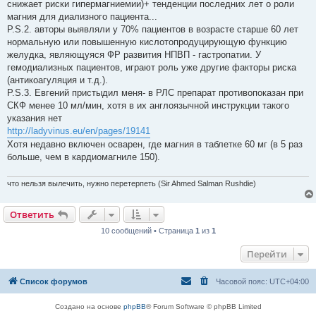
снижает риски гипермагниемии)+ тенденции последних лет о роли
магния для диализного пациента...
P.S.2. авторы выявляли у 70% пациентов в возрасте старше 60 лет
нормальную или повышенную кислотопродуцирующую функцию
желудка, являющуяся ФР развития НПВП - гастропатии. У
гемодиализных пациентов, играют роль уже другие факторы риска
(антикоагуляция и т.д.).
P.S.3. Евгений пристыдил меня- в РЛС препарат противопоказан при
СКФ менее 10 мл/мин, хотя в их англоязычной инструкции такого
указания нет
http://ladyvinus.eu/en/pages/19141
Хотя недавно включен осварен, где магния в таблетке 60 мг (в 5 раз
больше, чем в кардиомагниле 150).
что нельзя вылечить, нужно перетерпеть (Sir Ahmed Salman Rushdie)
Ответить
10 сообщений • Страница
1
из
1
Перейти
Список форумов
Часовой пояс:
UTC+04:00
Создано на основе
phpBB
® Forum Software © phpBB Limited