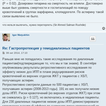
(P = 0.02). Дозировки гепарина на смертность не влияли. Достоверно
выше был уровень смертности и госпитализаций по поводу
кровотечений в группах варфарина, клопидрогеля. По аспирину такой
связи выявлено не было.
что нельзя вылечить, нужно перетерпеть (Sir Ahmed Salman Rushdie)
Igor Matyukhin
Re: Гастропротекция у гемодиализных пациентов
С
06 окт 2014, 17:10
о
о
Раньше мне не попадались такие исследования по диализным
б
пациентам(подтверждающие то, что мы и так знаем). В сентябре
щ
е
опубликованы результаты ретроспективного исследования по
н
эффекту низких доз ИПП в плане редуцирования рисков
и
е
кровотечений из верхних отделов ЖКТ у пациентов с ХБП,
получающих аспирин.
Ретроспективно смотрели данные по 500 пациентам с ХБП,
получавших аспирин (2008-2013 годы). 191 из них получали низкие
дозы ИПП. Риски кровотечений (из верхних отделов ЖКТ) при этом
не снижались (p = 0.127), но включались и недиализные пациенты.
Для 230 диализных пациентов низкие дозы ИПП демонстрировали
клинически значимый эффект по снижению риска кровотечений из