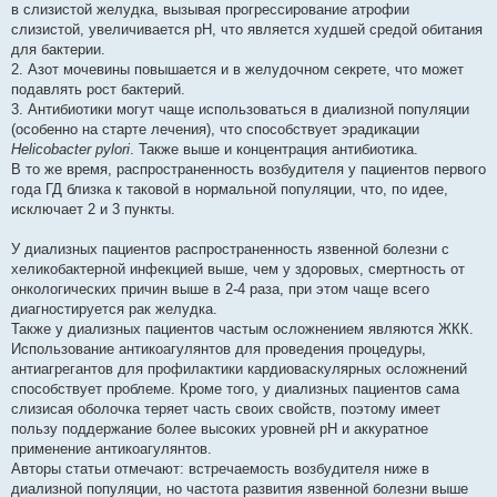
в слизистой желудка, вызывая прогрессирование атрофии
слизистой, увеличивается рН, что является худшей средой обитания
для бактерии.
2. Азот мочевины повышается и в желудочном секрете, что может
подавлять рост бактерий.
3. Антибиотики могут чаще использоваться в диализной популяции
(особенно на старте лечения), что способствует эрадикации
Helicobacter pylori
. Также выше и концентрация антибиотика.
В то же время, распространенность возбудителя у пациентов первого
года ГД близка к таковой в нормальной популяции, что, по идее,
исключает 2 и 3 пункты.
У диализных пациентов распространенность язвенной болезни с
хеликобактерной инфекцией выше, чем у здоровых, смертность от
онкологических причин выше в 2-4 раза, при этом чаще всего
диагностируется рак желудка.
Также у диализных пациентов частым осложнением являются ЖКК.
Использование антикоагулянтов для проведения процедуры,
антиагрегантов для профилактики кардиоваскулярных осложнений
способствует проблеме. Кроме того, у диализных пациентов сама
слизисая оболочка теряет часть своих свойств, поэтому имеет
пользу поддержание более высоких уровней рН и аккуратное
применение антикоагулянтов.
Авторы статьи отмечают: встречаемость возбудителя ниже в
диализной популяции, но частота развития язвенной болезни выше