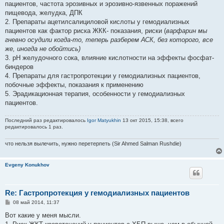
пациентов, частота эрозивных и эрозивно-язвенных поражений
пищевода, желудка, ДПК
2. Препараты ацетилсалициловой кислоты у гемодиализных
пациентов как фактор риска ЖКК- показания, риски (
варфарин мы
гневно осудили когда-то, теперь разберем АСК, без которого, все
же, иногда не обойтись)
3. рН желудочного сока, влияние кислотности на эффекты фосфат-
биндеров
4. Препараты для гастропротекции у гемодиализных пациентов,
побочные эффекты, показания к применению
5. Эрадикационная терапия, особенности у гемодиализных
пациентов.
Последний раз редактировалось
Igor Matyukhin
13 окт 2015, 15:38, всего
редактировалось 1 раз.
что нельзя вылечить, нужно перетерпеть (Sir Ahmed Salman Rushdie)
Evgeny Konukhov
Re: Гастропротекция у гемодиализных пациентов
С
08 май 2014, 11:37
о
о
Вот какие у меня мысли.
б