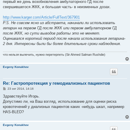
первый же день возобновления амбулаторного ГД после
свершившегося ЖКК, и большая часть- в неизменных дозах.
http://www.karger.com/Article/FullText/367901
P.S. Не совсем ясно из абстракта, начинали ли использовать
гепарин на первом ГД после ЖКК или первом амбулаторном ГД
после ЖКК, но сути выводов работы это не меняет.
Оценивался короткий период после начала использования гепарина-
2 дня. Интересны были бы более длительные сроки наблюдения.
что нельзя вылечить, нужно перетерпеть (Sir Ahmed Salman Rushdie)
Evgeny Konukhov
Re: Гастропротекция у гемодиализных пациентов
С
23 окт 2014, 14:16
о
о
Здравствуйте Игорь.
б
Допустимо ли, на Ваш взгляд, использование для оценки риска
щ
е
кровотечений у диализных пациентов каких -нибудь шкал, например
н
HAS-BLED?
и
е
Evgeny Konukhov