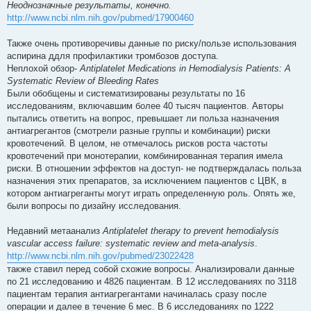
Неоднозначные результаты, конечно.
http://www.ncbi.nlm.nih.gov/pubmed/17900460
Также очень противоречивы данные по риску/пользе использования
аспирина ддля профилактики тромбозов доступа.
Неплохой обзор-
Antiplatelet Medications in Hemodialysis Patients: A
Systematic Review of Bleeding Rates
Были обобщены и систематизированы результаты по 16
исследованиям, включавшим более 40 тысяч пациентов. Авторы
пытались ответить на вопрос, превышает ли польза назначения
антиагрегантов (смотрели разные группы и комбинации) риски
кровотечений. В целом, не отмечалось рисков роста частоты
кровотечений при монотерапии, комбинированная терапия имела
риски. В отношении эффектов на доступ- не подтверждалась польза
назначения этих препаратов, за исключением пациентов с ЦВК, в
котором антиагреганты могут играть определенную роль. Опять же,
были вопросы по дизайну исследования.
Недавний метаанализ
Antiplatelet therapy to prevent hemodialysis
vascular access failure: systematic review and meta-analysis
.
http://www.ncbi.nlm.nih.gov/pubmed/23022428
также ставил перед собой схожие вопросы. Анализировали данные
по 21 исследованию и 4826 пациентам. В 12 исследованиях по 3118
пациентам терапия антиагрегантами начиналась сразу после
операции и далее в течение 6 мес. В 6 исследованиях по 1222