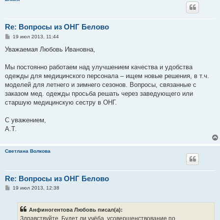
Re: Вопросы из ОНГ Белово
С
19 июл 2013, 11:44
о
о
Уважаемая Любовь Ивановна,
б
щ
е
Мы постоянно работаем над улучшением качества и удобства
н
одежды для медицинского персонала – ищем новые решения, в т.ч.
и
е
моделей для летнего и зимнего сезонов. Вопросы, связанные с
заказом мед. одежды просьба решать через заведующего или
старшую медицинскую сестру в ОНГ.
С уважением,
А.Т.
Светлана Волкова
Re: Вопросы из ОНГ Белово
С
19 июл 2013, 12:38
о
о
б
Анфиногентова Любовь писал(а):
щ
е
Здравствуйте. Будет ли учёба, усовершенствование по