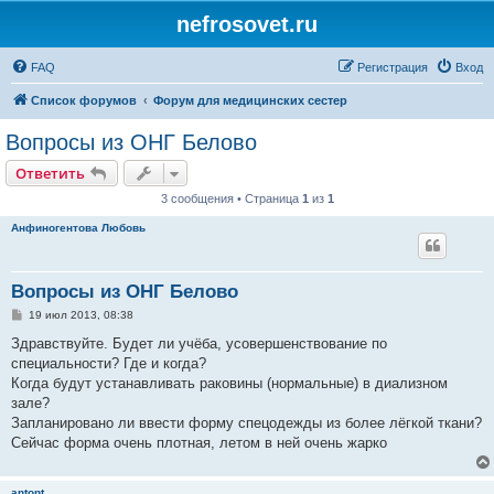
nefrosovet.ru
FAQ
Регистрация
Вход
Список форумов
Форум для медицинских сестер
Вопросы из ОНГ Белово
Ответить
3 сообщения • Страница
1
из
1
Анфиногентова Любовь
Вопросы из ОНГ Белово
С
19 июл 2013, 08:38
о
о
Здравствуйте. Будет ли учёба, усовершенствование по
б
специальности? Где и когда?
щ
е
Когда будут устанавливать раковины (нормальные) в диализном
н
зале?
и
е
Запланировано ли ввести форму спецодежды из более лёгкой ткани?
Сейчас форма очень плотная, летом в ней очень жарко
antont