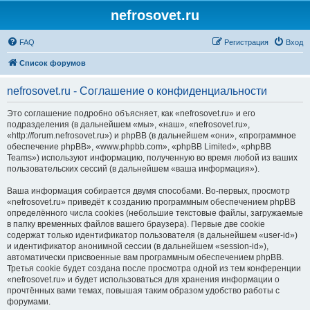
nefrosovet.ru
FAQ
Регистрация
Вход
Список форумов
nefrosovet.ru - Соглашение о конфиденциальности
Это соглашение подробно объясняет, как «nefrosovet.ru» и его
подразделения (в дальнейшем «мы», «наш», «nefrosovet.ru»,
«http://forum.nefrosovet.ru») и phpBB (в дальнейшем «они», «программное
обеспечение phpBB», «www.phpbb.com», «phpBB Limited», «phpBB
Teams») используют информацию, полученную во время любой из ваших
пользовательских сессий (в дальнейшем «ваша информация»).
Ваша информация собирается двумя способами. Во-первых, просмотр
«nefrosovet.ru» приведёт к созданию программным обеспечением phpBB
определённого числа cookies (небольшие текстовые файлы, загружаемые
в папку временных файлов вашего браузера). Первые две cookie
содержат только идентификатор пользователя (в дальнейшем «user-id»)
и идентификатор анонимной сессии (в дальнейшем «session-id»),
автоматически присвоенные вам программным обеспечением phpBB.
Третья cookie будет создана после просмотра одной из тем конференции
«nefrosovet.ru» и будет использоваться для хранения информации о
прочтённых вами темах, повышая таким образом удобство работы с
форумами.