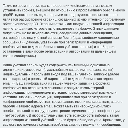
Также во время просмотра конференции «nefrosovet.ru» мы можем
установить cookies, внешние по отношению к программному обеспечению
phpBB, однако они выходят за рамки этого документа, целью которого
является рассмотрение страниц, созданных исключительно программным
обеспечением phpBB. Вторым источником получения вашей информации
являются данные, которые вы отправляете на форум. Этими данными
могут быть, но не исчерпываются, следующие данные: сообщения,
размещённые под учётной записью Гостя (в дальнейшем «анонимные
сообщения»), данные, указанные при регистрации в конференции
«nefrosovet.ru» (в дальнейшем «ваша учётная запись») и сообщения,
оставленные вами после регистрации и авторизации (в дальнейшем
«ваши сообщения»).
Ваша учётная запись будет содержать, как минимум, однозначно
идентифицируемое имя (в дальнейшем «ваше имя пользователя»),
индивидуальный пароль для входа под вашей учётной записью (далее
«ваш пароль») и реальный адрес email (в дальнейшем «ваш адрес
email»). Ваша информация из вашей учётной записи на форумах
«nefrosovet.ru» охраняется законами о защите компьютерной
информации, применяемыми в стране, предоставляющей нам услуги
хостинга. Любая информация, запрашиваемая при регистрации в
конференции «nefrosovet.ru», кроме вашего имени пользователя, вашего
пароля и вашего адреса email, может быть как необходимой, так и
необязательной ко вводу, на усмотрение администрации конференции
«nefrosovet.ru». В любом случае у вас есть возможность выбрать, какая
информация из вашей учётной записи будет общедоступна. Кроме того, у
вас есть возможность согласиться/отказаться от получения сообщений,