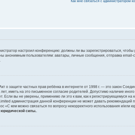
Как мне связаться с администратором 
дминистратор настроил конференцию: должны ли вы зарегистрироваться, чтобы
 анонимным пользователям: аватары, личные сообщения, отправка email-сооб
.
 или Акт о защите частных прав ребёнка в интернете от 1998 г. — это закон Со
т, иметь на это письменное согласие родителей. Допустимо наличие иного
 Если вы не уверены, применимо ли это к вам, как к регистрирующемуся на 
Limited администрация данной конференции не может давать рекомендаций 
ос «С кем можно связаться по вопросу некорректного использования и/или ю
т юридической силы.
.