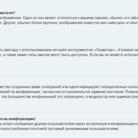
ователя?
зображения. Одно из них может относиться к вашему званию, обычно это звёзд
. Другое, обычно более крупное, изображение известно как «аватара» и обы
ь аватару с использованием четырёх инструментов: «Граватар», «Галерея а
, а также какие типы аватар могут быть доступны. Если вы не можете испол
чество созданных вами сообщений или идентифицируют определённых польз
аний на конференции, так как они установлены её администратором. Пожал
е. На большинстве конференций это запрещено, и модератор или администра
ти на конференцию!
ь email-сообщения другим пользователям через встроенную в конференцию ф
ь злоупотребления почтовой системой анонимными пользователями.