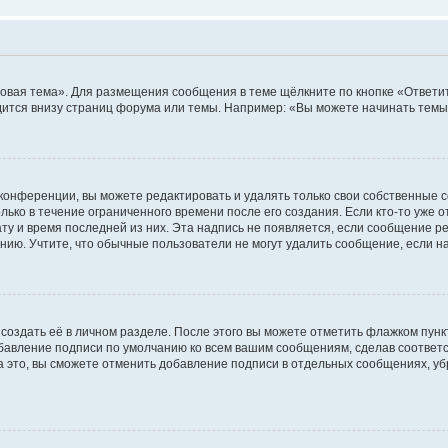
овая тема». Для размещения сообщения в теме щёлкните по кнопке «Ответит
ится внизу страниц форума или темы. Например: «Вы можете начинать темы»
конференции, вы можете редактировать и удалять только свои собственные 
ько в течение ограниченного времени после его создания. Если кто-то уже 
дату и время последней из них. Эта надпись не появляется, если сообщение 
ию. Учтите, что обычные пользователи не могут удалить сообщение, если на 
создать её в личном разделе. После этого вы можете отметить флажком пун
обавление подписи по умолчанию ко всем вашим сообщениям, сделав соотве
а это, вы сможете отменить добавление подписи в отдельных сообщениях, у