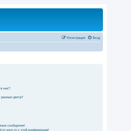
Регистрация
Вход
 в них?
 разные цвета?
чные сообщения!
 от кого-то с этой конференции!