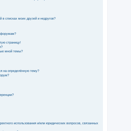
й в списках моих друзей и недругов?
и форумам?
стую страницу!
и?
ные мной темы?
ься на определённую тему?
форум?
ференции?
рректного использования и/или юридических вопросов, связанных