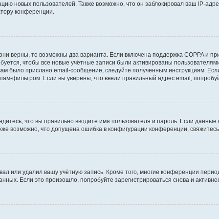
ию новых пользователей. Также возможно, что он заблокировал ваш IP-адре
атору конференции.
они верны, то возможны два варианта. Если включена поддержка COPPA и при 
уется, чтобы все новые учётные записи были активированы пользователями
ам было прислано email-сообщение, следуйте полученным инструкциям. Если
пам-фильтром. Если вы уверены, что ввели правильный адрес email, попробу
едитесь, что вы правильно вводите имя пользователя и пароль. Если данные
Также возможно, что допущена ошибка в конфигурации конференции, свяжитес
вал или удалил вашу учётную запись. Кроме того, многие конференции перио
ных. Если это произошло, попробуйте зарегистрироваться снова и активнее 