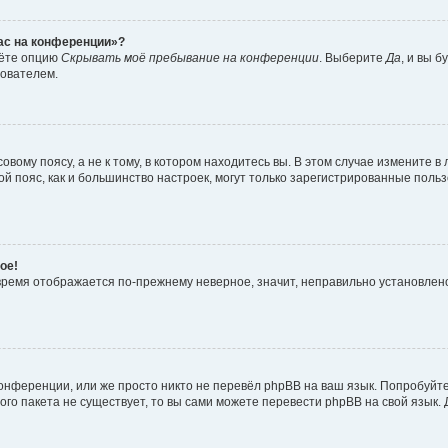
час на конференции»?
дёте опцию
Скрывать моё пребывание на конференции
. Выберите
Да
, и вы 
зователем.
вому поясу, а не к тому, в котором находитесь вы. В этом случае измените в 
овой пояс, как и большинство настроек, могут только зарегистрированные пол
ое!
о время отображается по-прежнему неверное, значит, неправильно установле
онференции, или же просто никто не перевёл phpBB на ваш язык. Попробуйт
вого пакета не существует, то вы сами можете перевести phpBB на свой язы