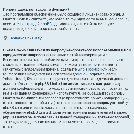
Почему здесь нет такой-то функции?
Это программное обеспечение было создано и лицензировано phpBB
Limited. Если вы считаете, что какая-то функция должна быть добавлена,
посетите
Центр идей phpBB
, где можно отдать свой голос за уже
поданные идеи или предложить собственные.
Вернуться к началу
С кем можно связаться по вопросу некорректного использования и/или
юридических вопросов, связанных с этой конференцией?
Вы можете связаться с любым из администраторов, перечисленных в
списке на странице «Наша команда». Если вы не получили ответа,
свяжитесь с владельцем домена (сделайте
whois lookup
) или, если
конференция находится на бесплатном домене (например, chat.ru,
Yahoo!, free.fr, f2s.com и т. п.), с руководством или техподдержкой данного
домена. Учтите, что phpBB Limited
не имеет никакого контроля над
данной конференцией
и не может нести никакой ответственности за то,
кем и как данная конференция используется. Не обращайтесь к phpBB
Limited по юридическим вопросам (о приостановке работы конференции,
ответственности за неё и т. д.), которые
не относятся напрямую
к сайту
phpBB.com или которые частично относятся к программному
обеспечению phpBB Limited. Если же вы всё-таки пошлёте email в адрес
phpBB Limited об использовании данной конференции
третьей стороной
,
то не ждите подробного письма, или вы можете вообще не получить
ответа.